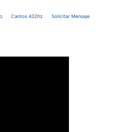
o
Cantos 432hz
Solicitar Mensaje