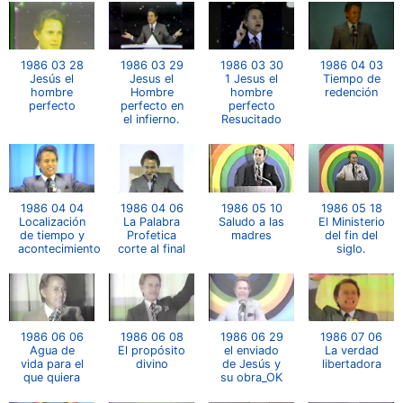
1986 03 28
1986 03 29
1986 03 30
1986 04 03
Jesús el
Jesus el
1 Jesus el
Tiempo de
hombre
Hombre
hombre
redención
perfecto
perfecto en
perfecto
el infierno.
Resucitado
1986 04 04
1986 04 06
1986 05 10
1986 05 18
Localización
La Palabra
Saludo a las
El Ministerio
de tiempo y
Profetica
madres
del fin del
acontecimiento
corte al final
siglo.
1986 06 06
1986 06 08
1986 06 29
1986 07 06
Agua de
El propósito
el enviado
La verdad
vida para el
divino
de Jesús y
libertadora
que quiera
su obra_OK