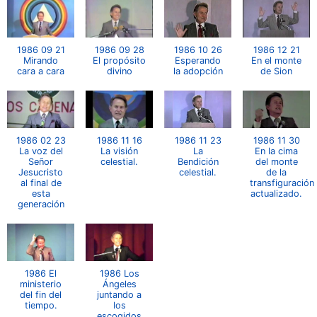
1986 09 21
1986 09 28
1986 10 26
1986 12 21
Mirando
El propósito
Esperando
En el monte
cara a cara
divino
la adopción
de Sion
1986 02 23
1986 11 16
1986 11 23
1986 11 30
La voz del
La visión
La
En la cima
Señor
celestial.
Bendición
del monte
Jesucristo
celestial.
de la
al final de
transfiguración
esta
actualizado.
generación
1986 El
1986 Los
ministerio
Ángeles
del fin del
juntando a
tiempo.
los
escogidos