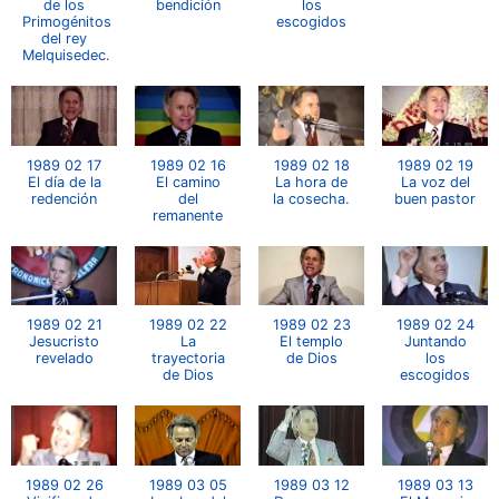
de los
bendición
los
Primogénitos
escogidos
del rey
Melquisedec.
1989 02 17
1989 02 16
1989 02 18
1989 02 19
El día de la
El camino
La hora de
La voz del
redención
del
la cosecha.
buen pastor
remanente
1989 02 21
1989 02 22
1989 02 23
1989 02 24
Jesucristo
La
El templo
Juntando
revelado
trayectoria
de Dios
los
de Dios
escogidos
1989 02 26
1989 03 05
1989 03 12
1989 03 13