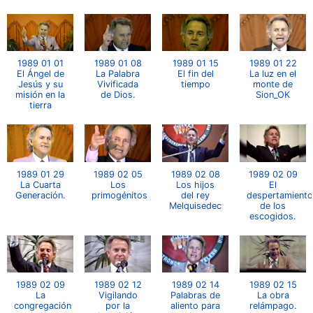
1989 01 01
1989 01 08
1989 01 15
1989 01 22
El Ángel de
La Palabra
El fin del
La luz en el
Jesús y su
Vivificada
tiempo
monte de
misión en la
de Dios.
Sion_OK
tierra
1989 01 29
1989 02 05
1989 02 08
1989 02 09
La Cuarta
Los
Los hijos
El
Generación.
primogénitos
del rey
despertamiento
Melquisedec
de los
escogidos.
1989 02 09
1989 02 12
1989 02 14
1989 02 15
La
Vigilando
Palabras de
La obra
congregación
por la
aliento para
relámpago.