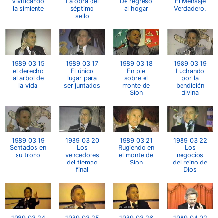
Vivificando
La obra del
De regreso
El Mensaje
la simiente
séptimo
al hogar
Verdadero.
sello
1989 03 15
1989 03 17
1989 03 18
1989 03 19
el derecho
El único
En pie
Luchando
al arbol de
lugar para
sobre el
por la
la vida
ser juntados
monte de
bendición
Sion
divina
1989 03 19
1989 03 20
1989 03 21
1989 03 22
Sentados en
Los
Rugiendo en
Los
su trono
vencedores
el monte de
negocios
del tiempo
Sion
del reino de
final
Dios
1989 03 24
1989 03 25
1989 03 26
1989 04 02