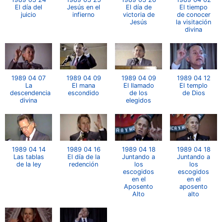
El día del
Jesús en el
El día de
El tiempo
juicio
infierno
victoria de
de conocer
Jesús
la visitación
divina
1989 04 07
1989 04 09
1989 04 09
1989 04 12
La
El mana
El llamado
El templo
descendencia
escondido
de los
de Dios
divina
elegidos
1989 04 14
1989 04 16
1989 04 18
1989 04 18
Las tablas
El día de la
Juntando a
Juntando a
de la ley
redención
los
los
escogidos
escogidos
en el
en el
Aposento
aposento
Alto
alto