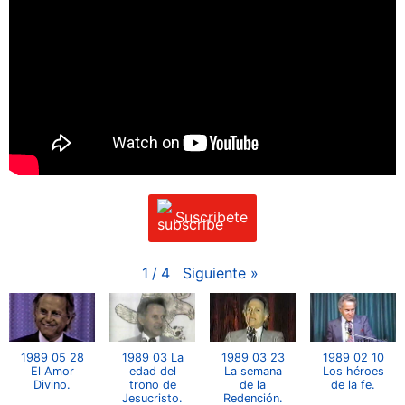
Suscribete
Siguiente
»
1
/
4
1989 05 28
1989 03 La
1989 03 23
1989 02 10
El Amor
edad del
La semana
Los héroes
Divino.
trono de
de la
de la fe.
Jesucristo.
Redención.