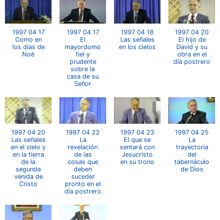
1997 04 17
1997 04 17
1997 04 18
1997 04 20
Como en
El
Las señales
El hijo de
los días de
mayordomo
en los cielos
David y su
Noé
fiel y
obra en el
prudente
día postrero
sobre la
casa de su
Señor
1997 04 20
1997 04 22
1997 04 23
1997 04 25
Las señales
La
El que se
La
en el cielo y
revelación
sentará con
trayectoria
en la tierra
de las
Jesucristo
del
de la
cosas que
en su trono
tabernáculo
segunda
deben
de Dios
venida de
suceder
Cristo
pronto en el
día postrero