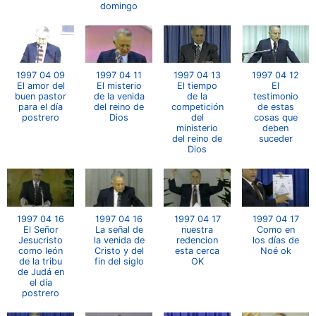
domingo
1997 04 09
1997 04 11
1997 04 13
1997 04 12
El amor del
El misterio
El tiempo
El
buen pastor
de la venida
de la
testimonio
para el día
del reino de
competición
de estas
postrero
Dios
del
cosas que
ministerio
deben
del reino de
suceder
Dios
1997 04 16
1997 04 16
1997 04 17
1997 04 17
El Señor
La señal de
nuestra
Como en
Jesucristo
la venida de
redencion
los días de
como león
Cristo y del
esta cerca
Noé ok
de la tribu
fin del siglo
OK
de Judá en
el día
postrero