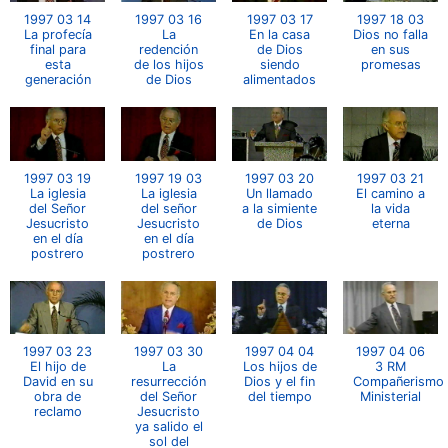
1997 03 14
1997 03 16
1997 03 17
1997 18 03
La profecía
La
En la casa
Dios no falla
final para
redención
de Dios
en sus
esta
de los hijos
siendo
promesas
generación
de Dios
alimentados
1997 03 19
1997 19 03
1997 03 20
1997 03 21
La iglesia
La iglesia
Un llamado
El camino a
del Señor
del señor
a la simiente
la vida
Jesucristo
Jesucristo
de Dios
eterna
en el día
en el día
postrero
postrero
1997 03 23
1997 03 30
1997 04 04
1997 04 06
El hijo de
La
Los hijos de
3 RM
David en su
resurrección
Dios y el fin
Compañerismo
obra de
del Señor
del tiempo
Ministerial
reclamo
Jesucristo
ya salido el
sol del