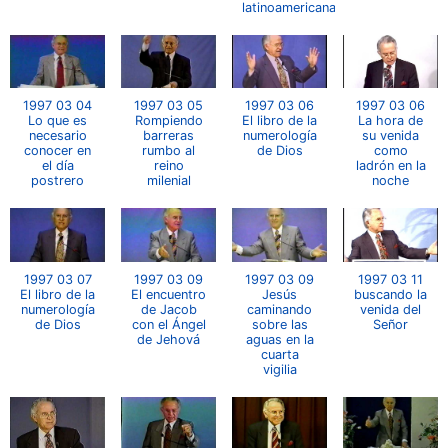
latinoamericana
1997 03 04
1997 03 05
1997 03 06
1997 03 06
Lo que es
Rompiendo
El libro de la
La hora de
necesario
barreras
numerología
su venida
conocer en
rumbo al
de Dios
como
el día
reino
ladrón en la
postrero
milenial
noche
1997 03 07
1997 03 09
1997 03 09
1997 03 11
El libro de la
El encuentro
Jesús
buscando la
numerología
de Jacob
caminando
venida del
de Dios
con el Ángel
sobre las
Señor
de Jehová
aguas en la
cuarta
vigilia