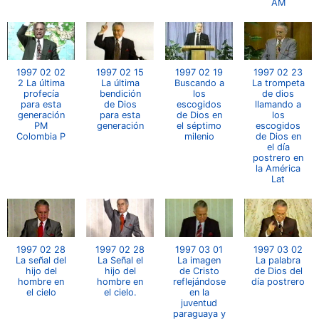
AM
1997 02 02
1997 02 15
1997 02 19
1997 02 23
2 La última
La última
Buscando a
La trompeta
profecía
bendición
los
de dios
para esta
de Dios
escogidos
llamando a
generación
para esta
de Dios en
los
PM
generación
el séptimo
escogidos
Colombia P
milenio
de Dios en
el día
postrero en
la América
Lat
1997 02 28
1997 02 28
1997 03 01
1997 03 02
La señal del
La Señal el
La imagen
La palabra
hijo del
hijo del
de Cristo
de Dios del
hombre en
hombre en
reflejándose
día postrero
el cielo
el cielo.
en la
juventud
paraguaya y